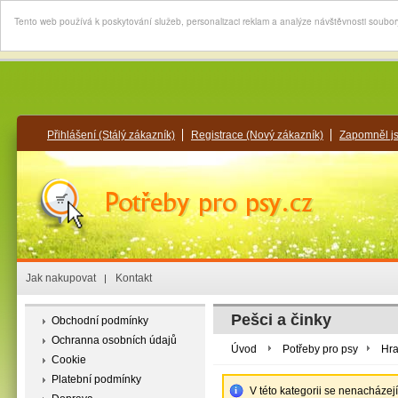
Tento web používá k poskytování služeb, personalizaci reklam a analýze návštěvnosti soubo
Přihlášení
(Stálý zákazník)
Registrace
(Nový zákazník)
Zapomněl j
Jak nakupovat
Kontakt
Pešci a činky
Obchodní podmínky
Ochranna osobních údajů
Úvod
Potřeby pro psy
Hra
Cookie
Platební podmínky
V této kategorii se nenacházej