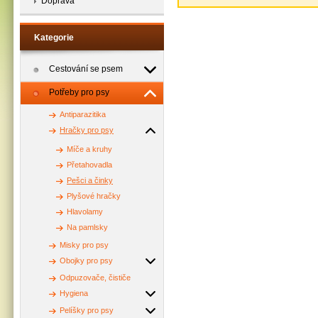
Doprava
Kategorie
Cestování se psem
Potřeby pro psy
Antiparazitika
Hračky pro psy
Míče a kruhy
Přetahovadla
Pešci a činky
Plyšové hračky
Hlavolamy
Na pamlsky
Misky pro psy
Obojky pro psy
Odpuzovače, čističe
Hygiena
Pelíšky pro psy