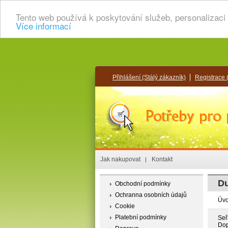
Tento web používá k poskytování služeb, personalizaci
Více informací
Přihlášení
(Stálý zákazník)
Registrace
Jak nakupovat
Kontakt
D
Obchodní podmínky
Ochranna osobních údajů
Úv
Cookie
Platební podmínky
Seř
Dop