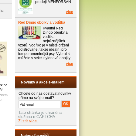
prodeji MENFORSAN.
nka
více
Red Dingo obojky a vodítka
Kvalitní Red
Dingo obojky a
vodítka
nejrůznějších
vzorů. Vodítko je v místě držení
polstrované, takže ideální pro
temperamentnější psy. Vybrat si
můžete v sekci nylonové obojky.
více
Novinky a akce e-mailem
ek na
0g
Chcete od nás dostávat novinky
ázkem
přímo na svůj e-mail?
u.
Tato stránka je chráněna
službou reCAPTCHA.
Zjistit více.
Nejprodávanější