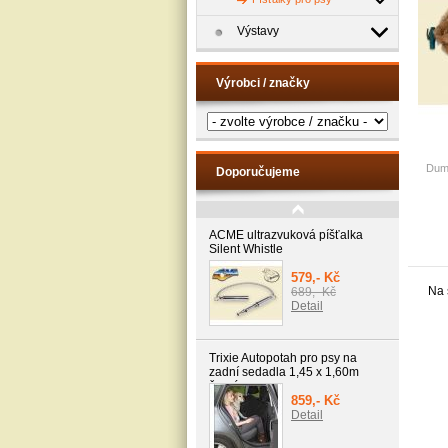
Výstavy
Výrobci / značky
Dumm
Doporučujeme
ACME ultrazvuková píšťalka
Silent Whistle
579,- Kč
Na 
689,- Kč
Detail
Trixie Autopotah pro psy na
zadní sedadla 1,45 x 1,60m
černý
859,- Kč
Detail