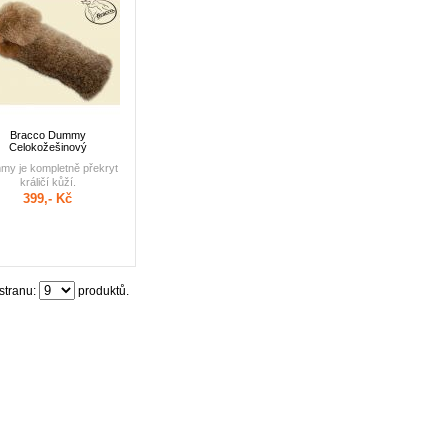
problémy.
Bracco Dummy
Celokožešinový
y je kompletně překryt
králičí kůží.
399,- Kč
stranu:
produktů.