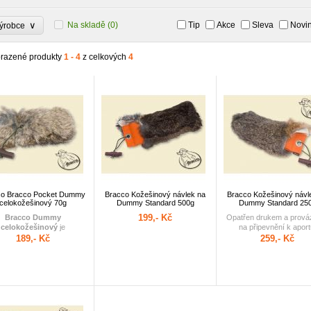
∨
Na skladě
(0)
Tip
Akce
Sleva
Novi
ýrobce
razené produkty
1 - 4
z celkových
4
co Bracco Pocket Dummy
Bracco Kožešinový návlek na
Bracco Kožešinový návl
celokožešinový 70g
Dummy Standard 500g
Dummy Standard 25
199,- Kč
Bracco Dummy
Opatřen drukem a prov
celokožešinový
je
na připevnění k aport
nepostradatelným
189,- Kč
259,- Kč
ostředníkem pro výuku
í srstnaté zvěře. Jednak
mocí zvyšování zátěže
oveckého psa připraví
ení reálné zvěře, ale též
vykne držet samotnou srst
dě. S tím mají někteří psi