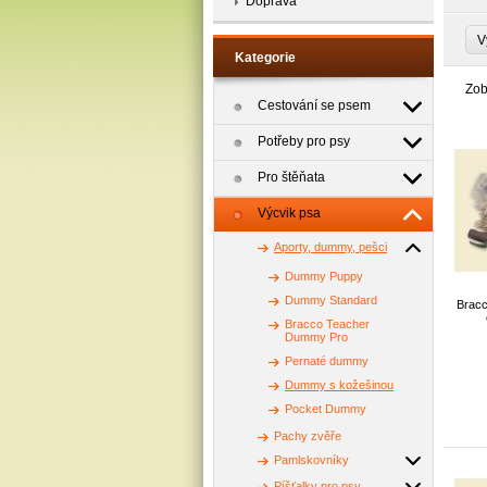
Doprava
V
Kategorie
Zob
Cestování se psem
Potřeby pro psy
Pro štěňata
Výcvik psa
Aporty, dummy, pešci
Dummy Puppy
Dummy Standard
Brac
Bracco Teacher
Dummy Pro
Pernaté dummy
Dummy s kožešinou
pr
nošen
Pocket Dummy
po
l
Pachy zvěře
k noš
Pamlskovníky
jej z
v mor
Píšťalky pro psy