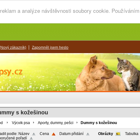
 reklam a analýze návštěvnosti soubory cookie. Používáním 
(Nový zákazník)
Zapomněl jsem heslo
ummy s kožešinou
od
Výcvik psa
Aporty, dummy, pešci
Dummy s kožešinou
adit podle:
Název
Cena
Datum přidání
Obrázky
Tabulka
oručené pořadí