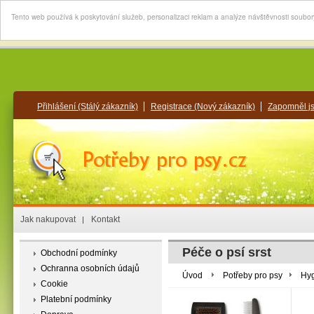
Tento web používá k poskytování služeb, personalizaci reklam a analýze návštěvnosti soubo
Přihlášení
(Stálý zákazník)
Registrace
(Nový zákazník)
Zapomněl j
Jak nakupovat
Kontakt
Péče o psí srst
Obchodní podmínky
Ochranna osobních údajů
Úvod
Potřeby pro psy
Hy
Cookie
Platební podmínky