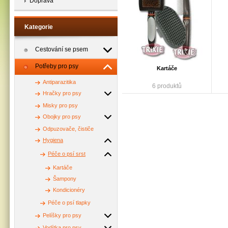
Doprava
Kategorie
Cestování se psem
Potřeby pro psy
Kartáče
Antiparazitika
6 produktů
Hračky pro psy
Misky pro psy
Obojky pro psy
Odpuzovače, čističe
Hygiena
Péče o psí srst
Kartáče
Šampony
Kondicionéry
Péče o psí tlapky
Pelíšky pro psy
Vodítka pro psy