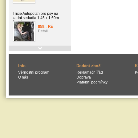
Trixie Autopotah pro psy na
zadní sedadla 1,45 x 1,60m
černý
859,- Kč
Detail
Magnum pelech PREMIUM 130
x 90cm
929,- Kč
Info
Dodání zboží
K
Detail
Věrnostní program
Reklamační řád
K
O nás
Doprava
Platební podmínky