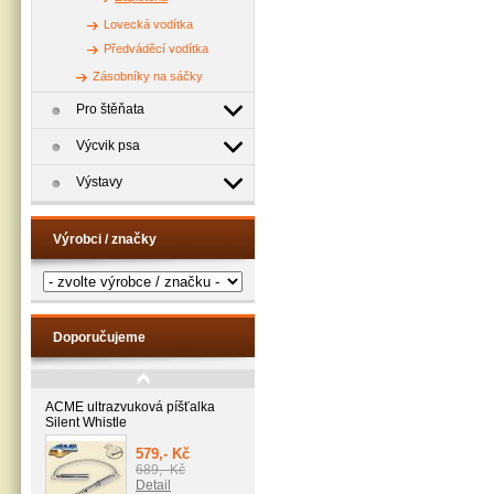
Lovecká vodítka
Předváděcí vodítka
Zásobníky na sáčky
Pro štěňata
Výcvik psa
Výstavy
Výrobci / značky
Doporučujeme
ACME ultrazvuková píšťalka
Silent Whistle
579,- Kč
689,- Kč
Detail