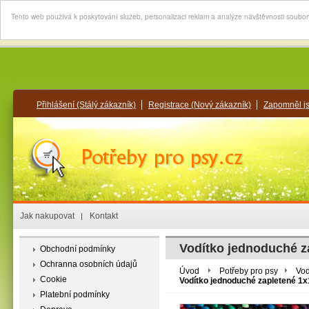
Tento web používá k poskytování služeb, personalizaci reklam a analýze návštěvnosti soubo
Přihlášení
(Stálý zákazník)
Registrace
(Nový zákazník)
Zapomněl j
Jak nakupovat
Kontakt
Vodítko jednoduché 
Obchodní podmínky
Ochranna osobních údajů
Úvod
Potřeby pro psy
Vod
Cookie
Vodítko jednoduché zapletené 1
Platební podmínky