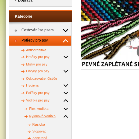
Doprava
Kategorie
Cestování se psem
Potřeby pro psy
Antiparazitika
Hračky pro psy
Misky pro psy
Obojky pro psy
Odpuzovače, čističe
Hygiena
Pelíšky pro psy
Vodítka pro psy
Flexi vodítka
Nylonová vodítka
Klasická
Stopovací
Zapletená